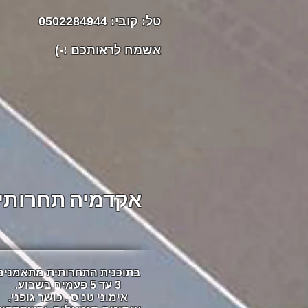
טל: קובי: 0502284944
אשמח לראותכם :-)
אקדמיה תחרותי
בתוכנית התחרותית מתאמנים
3 עד 5
פעמים בשבוע.
אימוני טניס , כושר גופני,