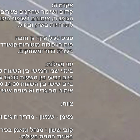
אקדמיה:
קידום ושיפור שחקנים צעירים,
הגופנית, אימונים לשיפור היכו
לתחרויות בארץ ובחול.
טניס לגיל הרך: גן חובה
פיתוח יכולות מוטוריות,קואור
בעזרת כדור ומשחקים.
ימי פעילות:
בימיי שני וחמישי בין השעות 15:30 עד 20:30.
ביום רביעי בין השעות 16:00 עד 19:30 - אימון אקדמיה
ביום שישי בין השעות 14:30 16:00 - אימון אקדמיה
אימוני מבוגרים ואימונים אי
צוות:
מאמן - שמעון - מדריך חוגים ו
קובי ששון
באיגוד הטניס העולמי.